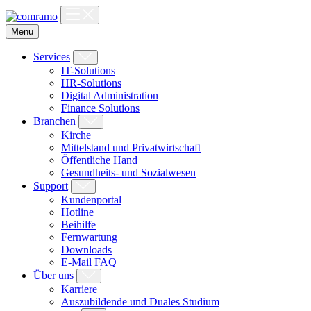
Skip
to
Menu
content
Services
IT-Solutions
HR-Solutions
Digital Administration
Finance Solutions
Branchen
Kirche
Mittelstand und Privatwirtschaft
Öffentliche Hand
Gesundheits- und Sozialwesen
Support
Kundenportal
Hotline
Beihilfe
Fernwartung
Downloads
E-Mail FAQ
Über uns
Karriere
Auszubildende und Duales Studium