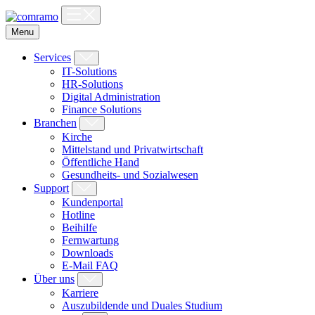
Skip
to
Menu
content
Services
IT-Solutions
HR-Solutions
Digital Administration
Finance Solutions
Branchen
Kirche
Mittelstand und Privatwirtschaft
Öffentliche Hand
Gesundheits- und Sozialwesen
Support
Kundenportal
Hotline
Beihilfe
Fernwartung
Downloads
E-Mail FAQ
Über uns
Karriere
Auszubildende und Duales Studium