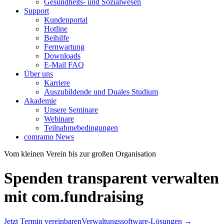
Gesundheits- und Sozialwesen
Support
Kundenportal
Hotline
Beihilfe
Fernwartung
Downloads
E-Mail FAQ
Über uns
Karriere
Auszubildende und Duales Studium
Akademie
Unsere Seminare
Webinare
Teilnahmebedingungen
comramo News
Vom kleinen Verein bis zur großen Organisation
Spenden transparent verwalten
mit com.fundraising
Jetzt Termin vereinbaren
Verwaltungssoftware-Lösungen →